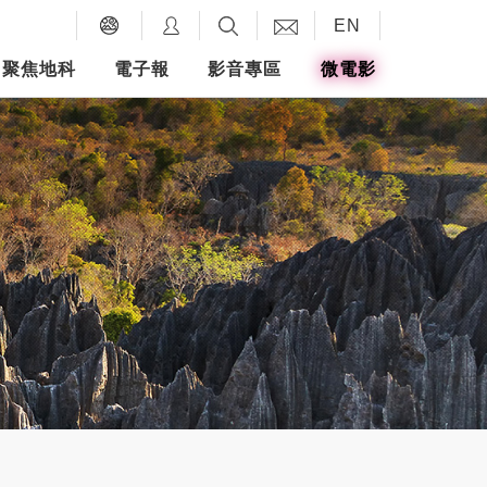
EN
聚焦地科
電子報
影音專區
微電影