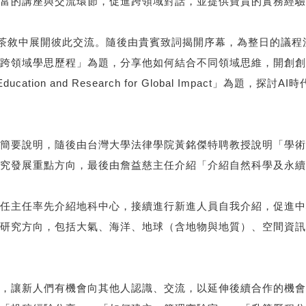
富的講座與交流環節，促進跨領域對話，並提供寶貴的實務經驗
的茶敘中展開彼此交流。隨後由貴賓致詞揭開序幕，為整日的議
跨領域學思歷程」為題，分享他如何結合不同領域思維，開創創
sforming Education and Research for Global Im
簡要說明，隨後由台灣大學法律學院黃銘傑特聘教授說明「學術
究發展重點方向，最後由詹益慈主任介紹「介紹自然科學及永續
任主任率先介紹地科中心，接續進行新進人員自我介紹，促進中
研究方向，包括大氣、海洋、地球（含地物與地質）、空間資訊
，讓新人們有機會向其他人認識、交流，以延伸後續合作的機會