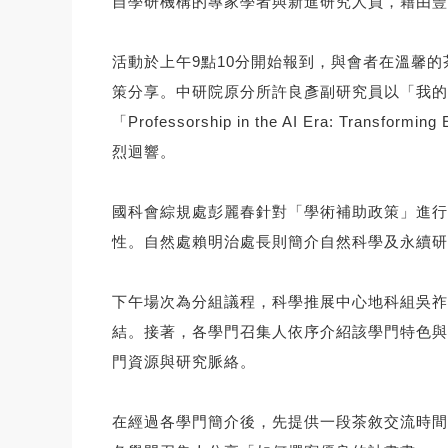
自學研機構的專家學者與新進研究人員，藉由豐
活動於上午9點10分開始報到，與會者在溫馨
策分享。中研院原分所許良彥副研究員以「我的
「Professorship in the AI Era: Tran
烈迴響。
國科會綜規處彭麗春針對「學術補助政策」進行
性。自然處賴明治處長則簡介自然科學及永續研
下午場次為分組議程，科學推展中心地科組吳祚
結。接著，各學門召集人依序介紹該學門特色與
門資源與研究脈絡。
在經過各學門簡介後，先提供一段茶敘交流時間