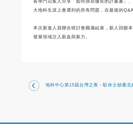
各學門召集人分享「如何撰寫優良的計畫書」、
大地科生涯上會遇到的所有問題，在最後的Q&
本次新進人員聯合研討會圓滿結束，新人回饋本
發展領域注入新血與新力。
地科中心第15屆台灣之夜 - 駐休士頓臺北
文化辦事處-蕭伊芳處長致詞