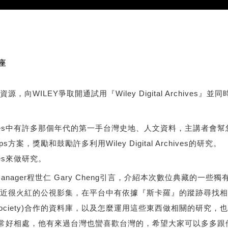
講座
爭取開通試用『Wiley Digital Archives』並同時於10/
 Archives中有許多那個年代的第一手台灣史地、人文資料，主講者會
lowships方案，獎勵和鼓勵許多利用Wiley Digital Archives的研究。
ives來做研究。
nt Manager程世仁 Gary Cheng引言，介紹本次數位典
近很火紅的公視影集，在平台中有依據『斯卡羅』的蹤跡尋找相
hical Society)合作的資料庫，以及怎麼運用這些東西做相關
其實非常好相處，他有來過台灣也蠻喜歡台灣的，希望大家可以多多