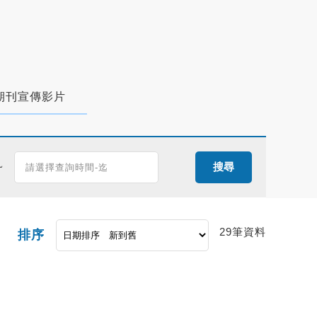
期刊宣傳影片
~
搜尋
29筆資料
排序