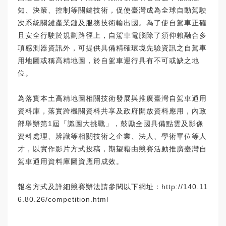
知、決策、控制等關鍵技術，促使臺灣成為全球自動駕駛
次系統關鍵產業鏈及服務技術輸出國。為了使自駕車正確
且安全行駛於規劃路徑上，自駕車電腦除了須仰賴融合多
項感測器資訊外，可提供具備精確環境先驗資訊之自駕車
用地圖或稱高精地圖，於自駕車運行具有不可或缺之地
位。
為落實本土高精地圖相關技術發展與推廣臺灣自駕車通用
資料庫，落實跨機關資料共享及政府開放資料應用，內政
部舉辦第1屆「識圖大挑戰」，鼓勵全國具備點雲及影像
資料處理、辨識等相關技術之企業、法人、學術單位等人
才，以實作影片方式投稿，期望藉由競賽活動推廣臺灣自
駕車通用資料庫圖資應用成效。
報名方式及詳細競賽辦法請參閱以下網址：
http://140.11
6.80.26/competition.html