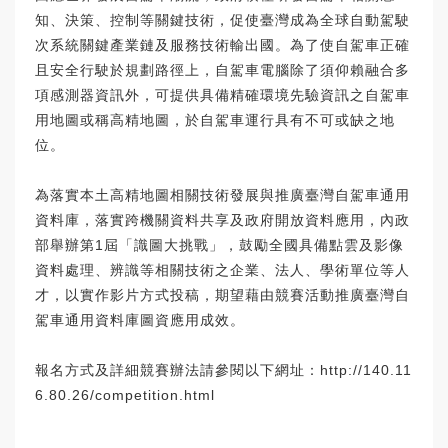
知、決策、控制等關鍵技術，促使臺灣成為全球自動駕駛
次系統關鍵產業鏈及服務技術輸出國。為了使自駕車正確
且安全行駛於規劃路徑上，自駕車電腦除了須仰賴融合多
項感測器資訊外，可提供具備精確環境先驗資訊之自駕車
用地圖或稱高精地圖，於自駕車運行具有不可或缺之地
位。
為落實本土高精地圖相關技術發展與推廣臺灣自駕車通用
資料庫，落實跨機關資料共享及政府開放資料應用，內政
部舉辦第1屆「識圖大挑戰」，鼓勵全國具備點雲及影像
資料處理、辨識等相關技術之企業、法人、學術單位等人
才，以實作影片方式投稿，期望藉由競賽活動推廣臺灣自
駕車通用資料庫圖資應用成效。
報名方式及詳細競賽辦法請參閱以下網址：
http://140.11
6.80.26/competition.html