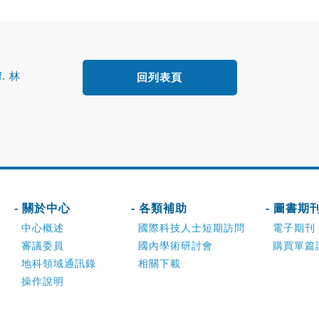
f. 林
回列表頁
- 關於中心
- 各類補助
- 圖書期
中心概述
國際科技人士短期訪問
電子期刊
審議委員
國內學術研討會
購買單篇
地科領域通訊錄
相關下載
操作說明