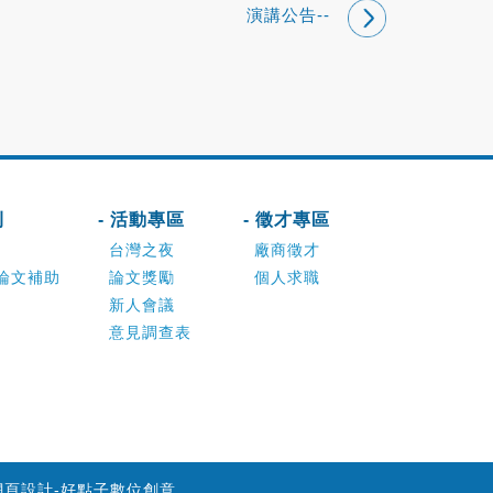
演講公告--
刊
- 活動專區
- 徵才專區
台灣之夜
廠商徵才
論文補助
論文獎勵
個人求職
新人會議
意見調查表
網頁設計-好點子數位創意