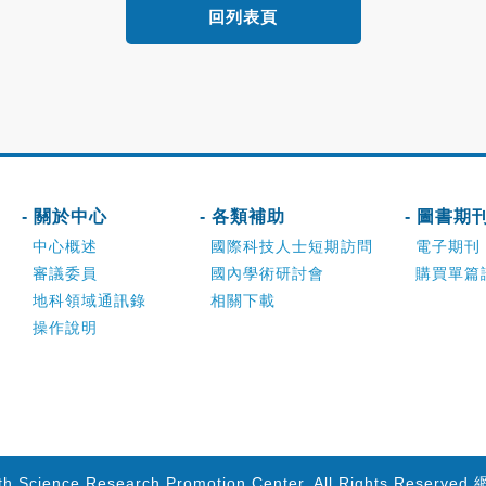
回列表頁
- 關於中心
- 各類補助
- 圖書期
中心概述
國際科技人士短期訪問
電子期刊
審議委員
國內學術研討會
購買單篇
地科領域通訊錄
相關下載
操作說明
th Science Research Promotion Center. All Rights Reserved.