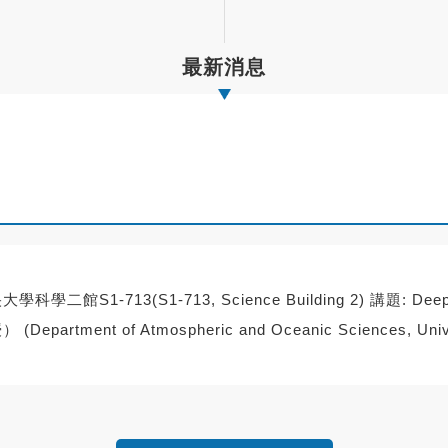
最新消息
館S1-713(S1-713, Science Building 2) 講題: Deep Conv
Department of Atmospheric and Oceanic Sciences, Unive