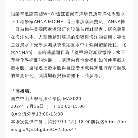
很榮幸邀請美國WHOI伍茲霍爾海洋研究所海洋化學暨水
下工程學家ANNA MICHEL博士來演講與交流。ANNA博
士目前擔任美國國家深潛研究設備首席科學家，研究著重
在海洋化學、人類活動對環境的影響與海洋的健康，專長
是發展水下光學探測系統來定量水中甲烷與塑膠微粒。此
次ANNA博士蒞臨演講題目為「從甲烷到塑膠微粒：水下
即時化學探測的進展」，演講內容也會提到如何使用載人
潛水艇、遠端遙控潛水艇與自控潛水載具來進行深海熱泉
的探測研究。演講期程與摘要如下，請參考。
「高雄場」
國立中山大學海洋科學院 MA3020
2024年7月15日（一）12:00-13:00
QA交流分享13:00-13:30
本場次提供午餐，請於7/11 (四) 18:00前報名
https://for
ms.gle/QnDEg3o6CF2JBox47