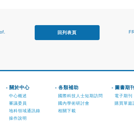
of.
F
回列表頁
- 關於中心
- 各類補助
- 圖書期
中心概述
國際科技人士短期訪問
電子期刊
審議委員
國內學術研討會
購買單篇
地科領域通訊錄
相關下載
操作說明