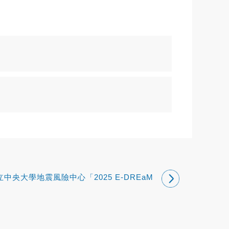
立中央大學地震風險中心「2025 E-DREaM
興社暑期產學合作實習計畫」開放報名歡迎
踴躍參加