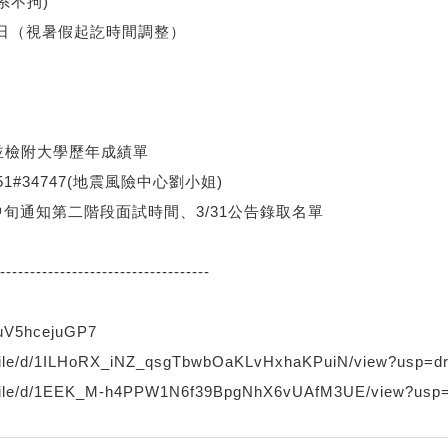
系不拘)
1日（
視暑假起訖時間調整）
並檢附大學歷年成績單
151#34747(地震風險中心劉小姐)
中旬通知第二階段面試時間、3/31公告錄取名單
----
------------------------------
-
uV5hcejuGP7
ile/d/1ILHoRX_iNZ_
qsgTbwbOaKLvHxhaKPuiN/view?
usp=dr
ile/d/1EEK_M-
h4PPW1N6f39BpgNhX6vUAfM3UE/
view?usp=