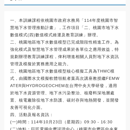
一、本訓練課程依桃園市政府水務局「114年度桃園市智
慧地下水管理推動計畫」，工作項目「二、桃園市地下水
數值模式(四)數值模式維運及教育訓練」辦理。
二、桃園地區地下水數值模型已完成階段性精進工作。為
強化模式及智慧地下水管理成果於各單位之應用效益，特
規劃辦理教育訓練課程，俾利增進相關人員對地下水資訊
管理及模擬於實務應用之能力。
三、桃園地區地下水數值模型核心模擬工具為THMC模
式，由國際水文模擬軟體領航者葉高次講座教授繼FEMW
ATER與HYDROGEOCHEM在台灣中央大學研發，適用
於地下水資源管理、地下水污染整治、核廢料深地層處
置、核電廠除役地下水防護、碳封存與地熱開發，並開發
友善可視化介面。
四、活動及報名資訊：
(一)時間：114年10月23日（星期四）09:30 - 16:30
(二)地點：巨匠電腦中壢認證中心（桃園市中壢區中央東