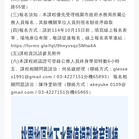
路55號）
(三)報名須知：本課程優先受理桃園市政府水務局所屬公
務人員報名，其餘機關單位人員則視名額依序錄取
(四)報名方式：請於114年10月15日前，填寫線上報名表
單，場地座位有限，敬請從速報名，線上報名表單連結：
https://forms.gle/fqU9hnyvsqzSMtw4A
(五)課程資訊請參見附件
(六)本課程經認證可登錄公務人員終身學習時數6小時
五、課程相關問題請洽：何佑婕經理（聯絡方式：glesse
s1991@gmail.com / 03-4227151分機65893） 報名相
關問題請洽：陳琤雯助理（聯絡方式：akeyuke.0109@
gmail.com / 03-4227151分機65865）