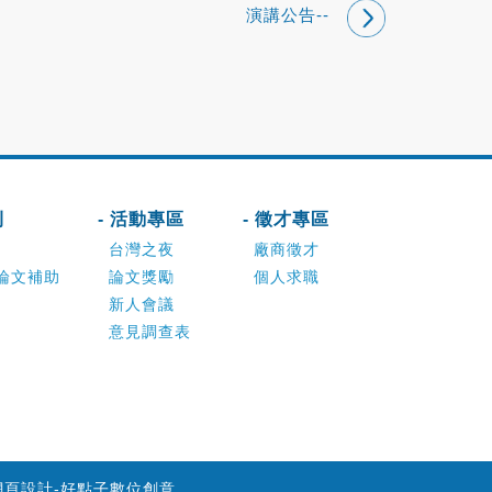
演講公告--
刊
- 活動專區
- 徵才專區
台灣之夜
廠商徵才
論文補助
論文獎勵
個人求職
新人會議
意見調查表
網頁設計-好點子數位創意