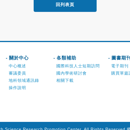
回列表頁
- 關於中心
- 各類補助
- 圖書期
中心概述
國際科技人士短期訪問
電子期刊
審議委員
國內學術研討會
購買單篇
地科領域通訊錄
相關下載
操作說明
th Science Research Promotion Center. All Rights Reserved.