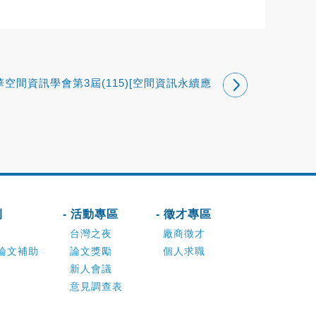
華空間資訊學會第3屆(115)[空間資訊永續應
用獎]歡迎各界申請！
刊
- 活動專區
- 徵才專區
台灣之夜
廠商徵才
論文補助
論文獎勵
個人求職
新人會議
意見調查表