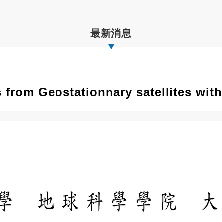
最新消息
s from Geostationnary satellites wi