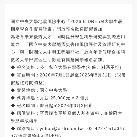
國立中央大學地震風險中心「2026 E-DREaM大學生暑
期產學合作實習計畫」開放報名歡迎踴躍參加
為培育未來優秀人才，同時提升學生科學研究與實際應用
能力，「國立中央大學地震災害鏈風險評估及管理研究中
心」與「財團法人中興工程顧問社」於今年暑假聯合招聘
數名大學部實習生，歡迎有興趣同學報名參加。
◆ 報名資格：公、私立大學在學學生(年級、科系不拘)
◆ 實習時間：2026年7月1日起至2026年8月31日（視暑
假起訖時間調整）
◆ 實習地點：國立中央大學
◆ 薪資待遇：月薪 25,000元 x 2 個月
◆ 報名時間：即日起至2026年3月2日止
◆ 應備資料：至雲端表單填寫個人基本資料，並檢附大
學歷年成績單
◆ 聯絡窗口：yuhua@e-dream.tw、03-4227151#347
47(地震風險中心劉小姐)