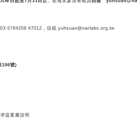
為
即日起至7月31
日止
。欲報名參加者敬請
回復
yuhsuan@nar
3-
5784208 #7012，信箱
yuhsuan@narlabs.org.tw
106號)
徵求提案書說明