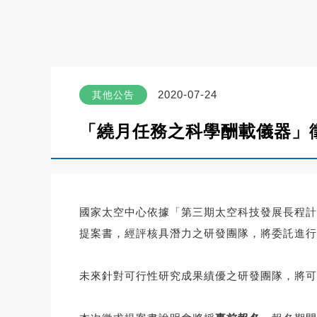
2020-07-24
其他公告
「繞月任務之科學酬載儀器」
國家太空中心依據「第三期太空科技發展長程計
提案書，經評核具潛力之研發團隊，
將委託進行
未來針對可行性研究成果績優之研發團隊，
將可