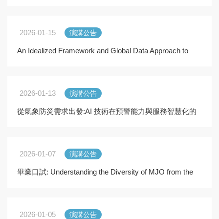
Research. Experiments and Modeling Efforts
2026-01-15
演講公告
An Idealized Framework and Global Data Approach to
Constraining Oceanic Mesoscale Energy Dissipation
2026-01-13
演講公告
從氣象防災需求出發:AI 技術在預警能力與服務智慧化的
應用
2026-01-07
演講公告
畢業口試: Understanding the Diversity of MJO from the
Energetics Perspective
2026-01-05
演講公告