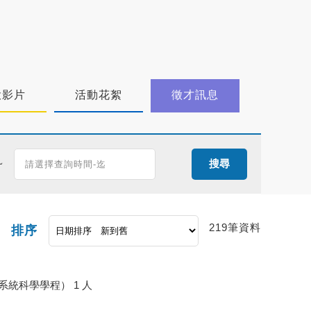
投影片
活動花絮
徵才訊息
~
搜尋
219筆資料
排序
統科學學程） 1 人