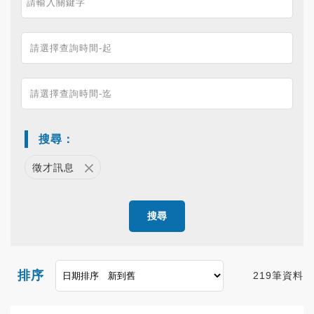
搜尋：
徵才訊息
搜尋
排序
219筆資料