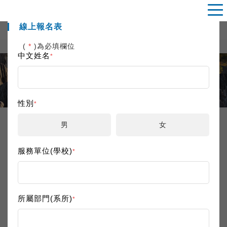
線上報名表
(
*
)為必填欄位
中文姓名
*
EVENTS
活動專區
性別
*
男
女
活動內容
服務單位(學校)
*
新人會議
2019.09.06
協助地科學門新進研究人員瞭解地科領域的研發現
況、合作機會、計畫申請等事項，並與地科界資深
所屬部門(系所)
*
研究學者進行經驗傳承與交流，期能增進新進地科
同仁互相交流討論的機會及獲取相關資訊與協助，