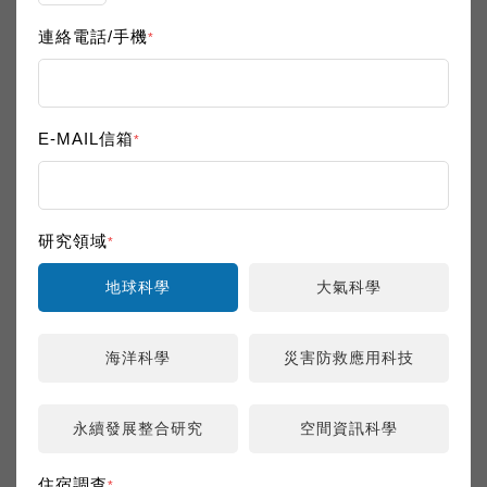
連絡電話/手機
研討會目的：
協助地科學門新進研究人員瞭解地科
*
領域的研發現況、合作機會、計畫申
請等事項，並與地科界資深研究學者
進行經驗傳承與交流，期能增進新進
E-MAIL信箱
*
地科同仁互相交流討論的機會及獲取
相關資訊與協助，誠摯邀請您參加此
次會議。
邀請對象：
1. 國內各大學系所及研究機構地科相
研究領域
*
關領域3年內
(2017-2019)
之新進人員
地球科學
大氣科學
2. 科技部自然司司長、地科學門召集
人及承辦人員
3. 相關機關之演講者
海洋科學
災害防救應用科技
永續發展整合研究
空間資訊科學
上一則
下一則
回列表頁
住宿調查
*