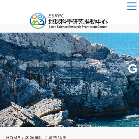
G
HOME
/
各類補助
/ 審查結果