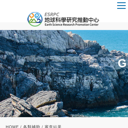
G
HOME
/
各類補助
/ 審查結果