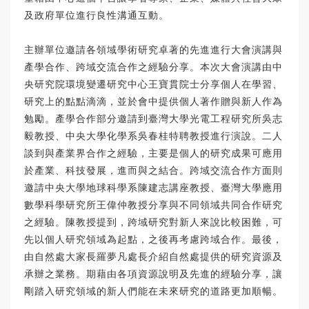
及政府單位進行良性溝通互動。
主辦單位邀請各領域學術研究卓著的先進進行大會演講與
產學合作、跨域交流合作之經驗分享。本次大會演講由中
央研究院環境變遷研究中心王寶貫院士分享個人在學習、
研究上的點點滴滴，並於會中提供個人著作贈與新人作為
勉勵。產學合作部分邀請到臺灣大學光電工程研究所吳志
毅教授、中央大學化學系吳春桂特聘教授進行演說。二人
談到與產業界合作之經驗，主要是個人的研究成果可應用
於產業、科技發展，進而與之結合。跨域交流合作方面則
邀請中央大學地球科學系陳建志講座教授、臺灣大學應用
數學科學研究所王偉仲教授分享與不同領域共同合作研究
之經驗。陳教授提到，跨域研究對新人來說比較困難，可
先以個人研究領域為起點，之後再考慮跨域合作。最後，
由自然處大家長羅夢凡處長介紹自然處提供的研究資源及
承辦之業務。期藉由各項資源說明及先進的經驗分享，讓
剛踏入研究領域的新人們能在未來研究的道路更加順暢。