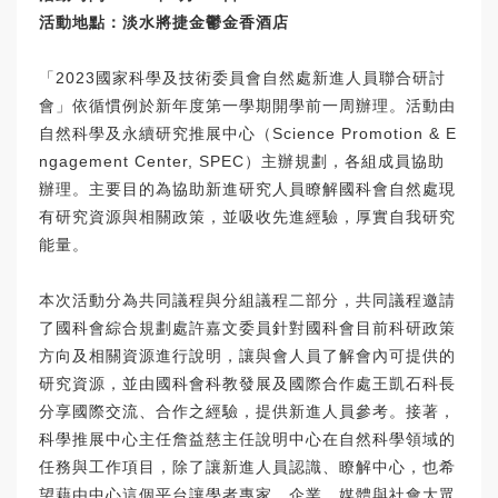
活動地點：
淡水將捷金鬱金香酒店
「2023國家科學及技術委員會自然處新進人員聯合研討
會」依循慣例於新年度第一學期開學前一周辦理。活動由
自然科學及永續研究推展中心（Science Promotion & E
ngagement Center, SPEC）主辦規劃，各組成員協助
辦理。主要目的為協助新進研究人員瞭解國科會自然處現
有研究資源與相關政策，並吸收先進經驗，厚實自我研究
能量。
本次活動分為共同議程與分組議程二部分，共同議程邀請
了國科會綜合規劃處許嘉文委員針對國科會目前科研政策
方向及相關資源進行說明，讓與會人員了解會內可提供的
研究資源，並由國科會科教發展及國際合作處王凱石科長
分享國際交流、合作之經驗，提供新進人員參考。接著，
科學推展中心主任詹益慈主任說明中心在自然科學領域的
任務與工作項目，除了讓新進人員認識、瞭解中心，也希
望藉由中心這個平台讓學者專家、企業、媒體與社會大眾