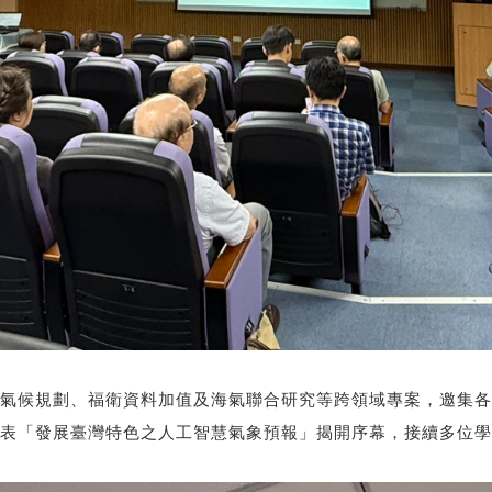
市氣候規劃、福衛資料加值及海氣聯合研究等跨領域專案，邀集
表「發展臺灣特色之人工智慧氣象預報」揭開序幕，接續多位學