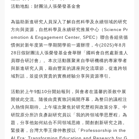
活動地點：財團法人張榮發基金會
為協助新進研究人員深入了解自然科學及永續領域的研究
方向與資源，自然科學及永續研究推展中心（Science Pr
omotion & Engagement Center, SPEC）聯合各組依循
慣例於新年度第一學期開學前一週辦理，今(2025)年8月
28日假財團法人張榮發基金會舉辦「國科會自然處新進人
員聯合研討會」。本次活動匯聚來自學研機構的專家學者
與新進研究人員，藉由豐富的講座與交流環節，促進跨領
域對話，並提供寶貴的實務經驗分享與資源導引。
活動於上午9點10分開始報到，與會者在溫馨的茶敘中展
開彼此交流。隨後由貴賓致詞揭開序幕，為整日的議程注
入熱情與期待。上午場次聚焦於研究歷程與政策分享。中
研院原分所許良彥副研究員以「我的跨領域學思歷程」為
題，分享他如何結合不同領域思維，開創創新研究之路。
緊接著，台灣大學王偉仲教授以「Professorship in the
AI Era: Transforming Education and Research for G