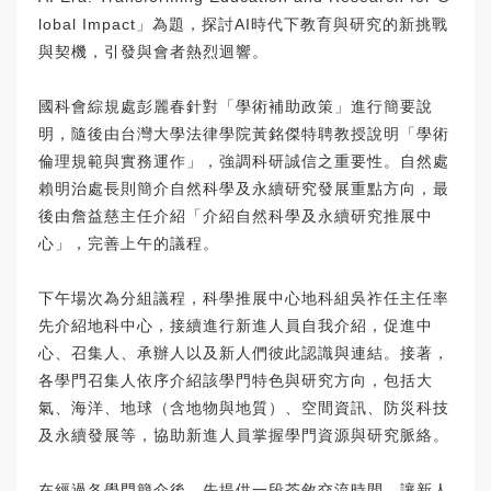
lobal Impact」為題，探討AI時代下教育與研究的新挑戰
與契機，引發與會者熱烈迴響。
國科會綜規處彭麗春針對「學術補助政策」進行簡要說
明，隨後由台灣大學法律學院黃銘傑特聘教授說明「學術
倫理規範與實務運作」，強調科研誠信之重要性。自然處
賴明治處長則簡介自然科學及永續研究發展重點方向，最
後由詹益慈主任介紹「介紹自然科學及永續研究推展中
心」，完善上午的議程。
下午場次為分組議程，科學推展中心地科組吳祚任主任率
先介紹地科中心，接續進行新進人員自我介紹，促進中
心、召集人、承辦人以及新人們彼此認識與連結。接著，
各學門召集人依序介紹該學門特色與研究方向，包括大
氣、海洋、地球（含地物與地質）、空間資訊、防災科技
及永續發展等，協助新進人員掌握學門資源與研究脈絡。
在經過各學門簡介後，先提供一段茶敘交流時間，讓新人