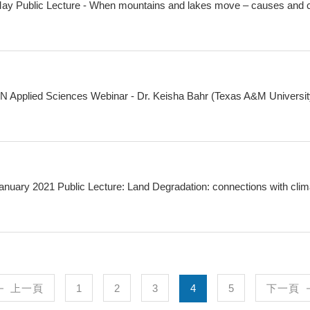
ay Public Lecture - When mountains and lakes move – causes and
N Applied Sciences Webinar - Dr. Keisha Bahr (Texas A&M Universit
anuary 2021 Public Lecture: Land Degradation: connections with cli
上一頁
1
2
3
4
5
下一頁