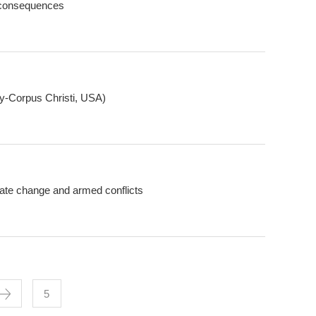
 consequences
y-Corpus Christi, USA)
mate change and armed conflicts
5