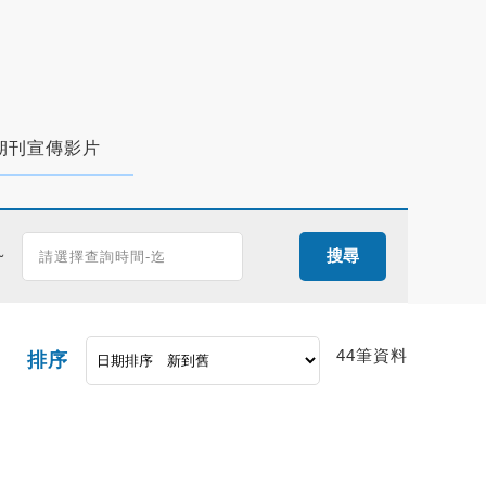
期刊宣傳影片
~
搜尋
44筆資料
排序