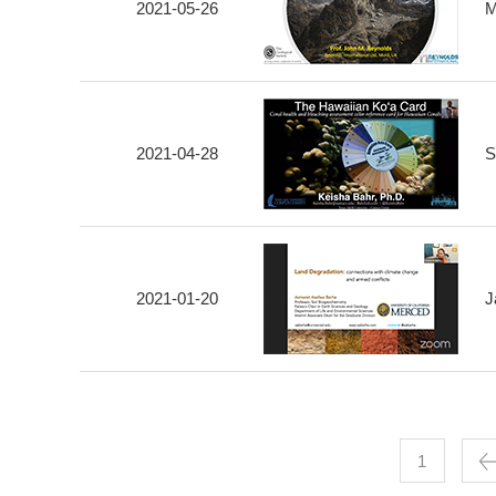
2021-05-26
M
2021-04-28
S
2021-01-20
J
1