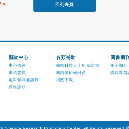
告＞
回列表頁
- 關於中心
- 各類補助
- 圖書期
中心概述
國際科技人士短期訪問
電子期刊
審議委員
國內學術研討會
購買單篇
地科領域通訊錄
相關下載
操作說明
th Science Research Promotion Center. All Rights Reserved.