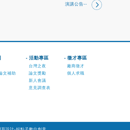
演講公告--
刊
- 活動專區
- 徵才專區
台灣之夜
廠商徵才
論文補助
論文獎勵
個人求職
新人會議
意見調查表
網頁設計-好點子數位創意