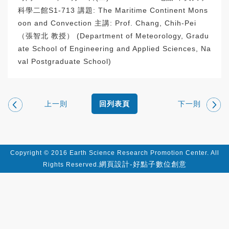
科學二館S1-713 講題: The Maritime Continent Mons
oon and Convection 主講: Prof. Chang, Chih-Pei
（張智北 教授） (Department of Meteorology, Gradu
ate School of Engineering and Applied Sciences, Na
val Postgraduate School)
上一則
下一則
回列表頁
Copyright © 2016 Earth Science Research Promotion Center. All
網頁設計-好點子數位創意
Rights Reserved.