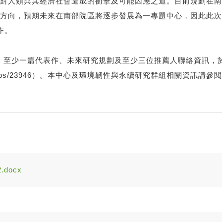
對人類與其經濟社會造成的衝擊及可能因應之道。目前規劃在南
方向，預期未來在南部院區將逐步發展為一專題中心，因此此次
作。
一篇代表作、未來研究規劃及至少三位推薦人聯絡資訊，於2023年1
obs/23946
）。本中心及環境韌性與永續研究群組相關資訊請參閱
docx