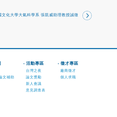
國文化大學大氣科學系 張凱威助理教授誠徵
專任助理
刊
- 活動專區
- 徵才專區
台灣之夜
廠商徵才
論文補助
論文獎勵
個人求職
新人會議
意見調查表