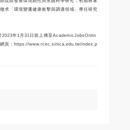
部院區發展環境韌性與永續科學研究，初期將著
徵求「環境變遷健康衝擊與調適領域」專任研究
月31日前上傳至AcademicJobsOnlin
網頁：
https://www.rcec.sinica.edu.tw/index.p