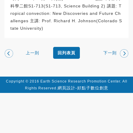
科學二館S1-713(S1-713, Science Building 2) 講題: T
ropical convection: New Discoveries and Future Ch
allenges 主講: Prof. Richard H. Johnson(Colorado S
tate University)
上一則
下一則
回列表頁
Copyright © 2016 Earth Science Research Promotion Center. All
網頁設計-好點子數位創意
Rights Reserved.