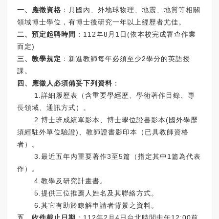
一、應徵資格
：具國內、外地球物理、地震、地質等相關
領域博士學位，有博士後研究一年以上經歷者尤佳。
二、預定起聘時間
：112年8月1日(依本校完成審查作業
而定)
三、教學規定
：新進教師每年必須至少2學分的英語授
課。
四、應徵人必須備妥下列資料
：
1.詳細履歷表（含重要學經歷、學術著作目錄、專
長領域、通訊方式）。
2.博士班成績單影本、博士學位證書影本(國外學歷
須經駐外單位驗證)、教師證書影印本（已具教師資格
者）。
3.最近五年內重要著作3至5篇（指定其中1篇為代表
作）。
4.教學及研究計畫書。
5.提供三位推薦人姓名及其聯絡方式。
6.其它有助於瞭解申請者背景之資料。
五、收件截止日期
：112年2月4日台北時間中午12:00前