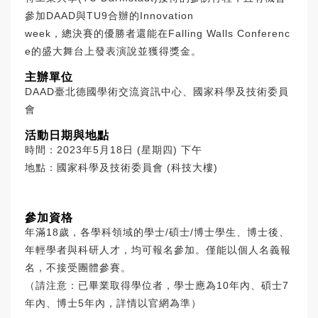
參加DAAD與TU9合辦的Innovation
week，總決賽的優勝者還能在Falling Walls Conferenc
e的盛大舞台上發表演說並獲得獎金。
主辦單位
DAAD臺北德國學術交流資訊中心、國家科學及技術委員
會
活動日期與地點
時間：2023年5月18日 (星期四) 下午
地點：國家科學及技術委員會 (科技大樓)
參加資格
年滿18歲，各學科領域的學士/碩士/博士學生、博士後、
年輕學者與科研人才，均可報名參加。僅能以個人名義報
名，不接受團體參賽。
（請注意：已畢業取得學位者，學士應為10年內、碩士7
年內、博士5年內，詳情以官網為準）