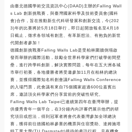
由臺北德國學術交流資訊中心(DAAD)主辦的Falling Wall
s Lab 創新挑戰賽，與臺灣國家科學及技術委員會(國科
會)合作，旨在推動新生代科研發展和創新交流，今(202
3)年的比賽將於5月18日舉行，即日起開放報名至4月18
日截止，徵求各領域有創意、有革新想法、有抱負的新世
代開創者參加！
德國創新挑戰賽Falling Walls Lab是受柏林圍牆倒塌啟
發而舉辦的國際活動，鼓勵全世界科學家們打破學術間壁
壘，進行跨學科創新，解決實際問題，每年在五大洲各城
市舉行初賽，各地優勝者將受邀參加11月在柏林的總決
賽，並獲得國際知名科創會議Falling Walls Conference
的入場門票，此會議有來自75個國家超過600位嘉賓出
席，邀請頂尖科學家們分享當前的突破性研究。
Falling Walls Lab Taipei已連續第四年在臺灣舉辦，提
供優秀青年一個平台，在3分鐘內向評審們展示他們的研
究項目或想法，得到冠軍者將會代表臺灣參加全球總決
賽，獲得前往德國柏林參賽的機票與住宿獎助、達姆施塔
特工業大學(TU Darmstadt)接待的參訪行程，且有機會