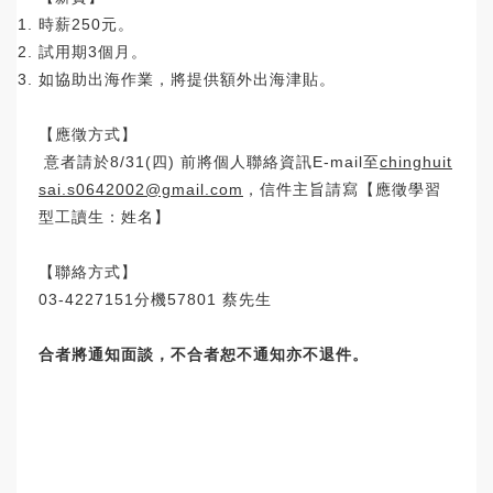
時薪250元。
試用期3個月。
如協助出海作業，將提供額外出海津貼。
【應徵方式】
意者請於8/31(四) 前將個人聯絡資訊E-mail至
chinghuit
sai.s0642002@gmail.com
，信件主旨請寫【應徵學習
型工讀生：姓名】
【聯絡方式】
03-4227151分機57801 蔡先生
合者將通知面談，不合者恕不通知亦不退件。