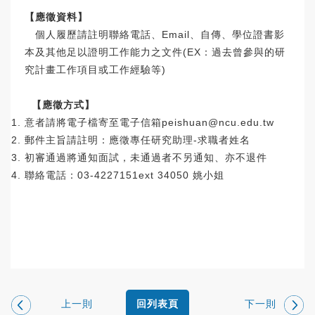
【應徵資料】
個人履歷請註明聯絡電話、Email、自傳、學位證書影
本及其他足以證明工作能力之文件(EX：過去曾參與的研
究計畫工作項目或工作經驗等)
【應徵方式】
意者請將電子檔寄至電子信箱peishuan@ncu.edu.tw
郵件主旨請註明：應徵專任研究助理-求職者姓名
初審通過將通知面試，未通過者不另通知、亦不退件
聯絡電話：03-4227151ext 34050 姚小姐
上一則
下一則
回列表頁