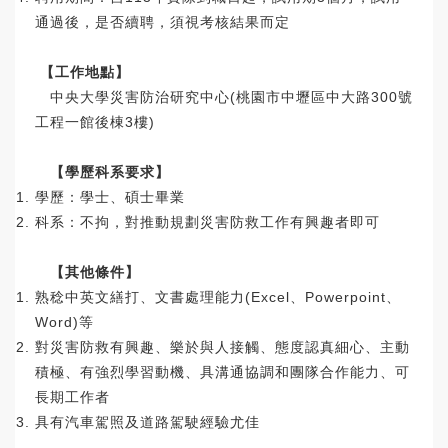
通過後，是否續聘，須視考核結果而定
【工作地點】
中央大學災害防治研究中心(桃園市中壢區中大路300號
工程一館後棟3樓)
【學歷科系要求】
學歷：學士、碩士畢業
科系：不拘，對推動規劃災害防救工作有興趣者即可
【其他條件】
熟稔中英文繕打、文書處理能力(Excel、Powerpoint、
Word)等
對災害防救有興趣、樂於與人接觸、態度認真細心、主動
積極、有強烈學習動機、具溝通協調和團隊合作能力、可
長期工作者
具有汽車駕照及道路駕駛經驗尤佳