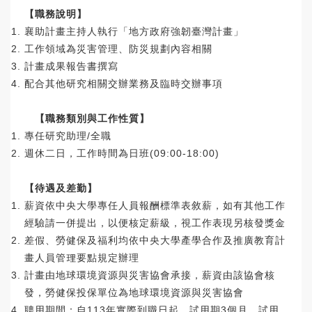
【職務說明】
襄助計畫主持人執行「地方政府強韌臺灣計畫」
工作領域為災害管理、防災規劃內容相關
計畫成果報告書撰寫
配合其他研究相關交辦業務及臨時交辦事項
【職務類別與工作性質】
專任研究助理/全職
週休二日，工作時間為日班(09:00-18:00)
【待遇及差勤】
薪資依中央大學專任人員報酬標準表敘薪，如有其他工作
經驗請一併提出，以便核定薪級，視工作表現另核發獎金
差假、勞健保及福利均依中央大學產學合作及推廣教育計
畫人員管理要點規定辦理
計畫由地球環境資源與災害協會承接，薪資由該協會核
發，勞健保投保單位為地球環境資源與災害協會
聘用期間：自113年實際到職日起，試用期3個月，試用