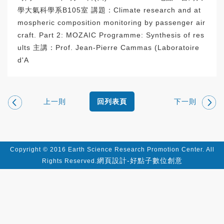
學大氣科學系B105室 講題：Climate research and at
mospheric composition monitoring by passenger air
craft. Part 2: MOZAIC Programme: Synthesis of res
ults 主講：Prof. Jean-Pierre Cammas (Laboratoire
d'A
上一則
下一則
回列表頁
Copyright © 2016 Earth Science Research Promotion Center. All
網頁設計-好點子數位創意
Rights Reserved.