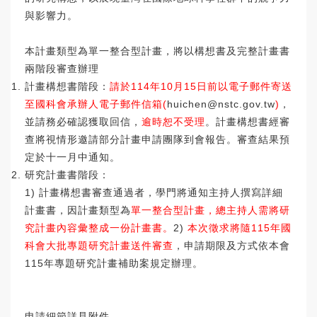
與影響力。
本計畫類型為單一整合型計畫，
將以構想書及完整計畫書
兩階段審查辦理
計畫構想書階段：
請於114年10月15日前以電子郵件寄送
至國
科會承辦人電子郵件信箱(
huichen@nstc.gov.
tw
)
，
並請務必確認獲取回信，
逾時恕不受理
。
計畫構想書經審
查將視情形邀請部分計畫申請團隊到會報告。
審查結果預
定於十一月中通知。
研究計畫書階段：
1) 計畫構想書審查通過者，學門將通知主持人撰寫詳細
計畫書，
因計畫類型為
單一整合型計畫，
總主持人需將研
究計畫內容彙整成一份計畫書。
2)
本次徵求將隨115年國
科會大批專題研究計畫送件審查
，
申請期限及方式依本會
115年專題研究計畫補助案規定辦理。
申請細節詳見附件。