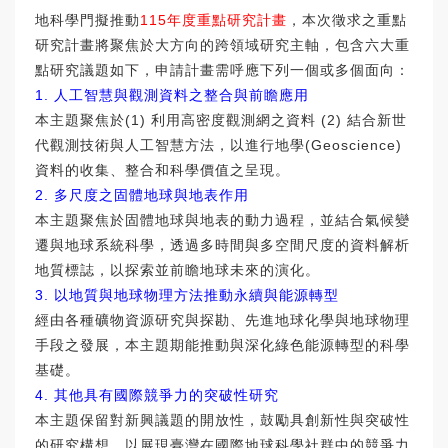
地科學門擬推動
115年度重點研究計畫
，
本次徵求之重點
研究計畫將聚焦於大方向的跨領域研究主軸，
包含六大重
點研究議題如下，申請計畫需呼應下列一個或多個面向：
1. 人工智慧與觀測資料之整合與前瞻應用
本主題聚焦於(1) 利用高密度觀測網之資料 (2) 結合新世
代觀測技術與人工智慧方法，以進行地學(
Geoscience)
資料的收集、整合和科學價值之呈現。
2. 多尺度之固體地球與地表作用
本主題聚焦於固體地球與地表的動力過程，
並結合氣候變
遷與地球系統科學，
透過多時間與多空間尺度的資料解析
地質標誌，
以探索並前瞻地球未來的演化。
3. 以地質與地球物理方法推動永續與能源轉型
經由各種礦物資源研究與探勘、
先進地球化學與地球物理
手段之發展，
本主題期能推動與深化綠色能源轉型的科學
基礎。
4. 其他具有國際競爭力的突破性研究
本主題保留對新興議題的開放性，
鼓勵具創新性與突破性
的研究構想，
以展現臺灣在國際地球科學社群中的競爭力