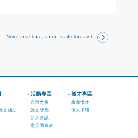
Novel real-time, storm-scale forecast
onstrations with global configurations of
the Model for Pre
刊
- 活動專區
- 徵才專區
台灣之夜
廠商徵才
論文補助
論文獎勵
個人求職
新人會議
意見調查表