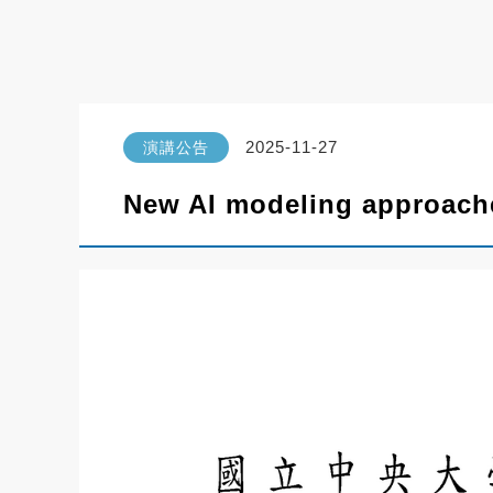
2025-11-27
演講公告
New AI modeling approache