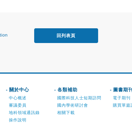
tion
回列表頁
NWP:
dem
- 關於中心
- 各類補助
- 圖書期
中心概述
國際科技人士短期訪問
電子期刊
審議委員
國內學術研討會
購買單篇
地科領域通訊錄
相關下載
操作說明