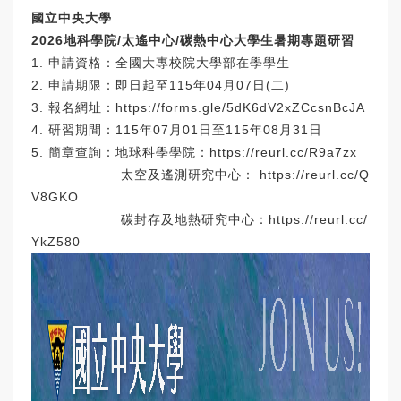
國立中央大學
2026
地科學院/太遙中心/碳熱中心大學生暑期專題研習
1. 申請資格：全國大專校院大學部在學學生
2. 申請期限：即日起至115年04月07日(二)
3. 報名網址：
https://forms.gle/
5dK6dV2xZCcsnBcJA
4. 研習期間：115年07月01日至115年08月31日
5. 簡章查詢：地球科學學院：
https://reurl.cc/
R9a7zx
太空及遙測研究中心：
https://reurl.cc/Q
V8GKO
碳封存及地熱研究中心：
https://reurl.cc/
YkZ580