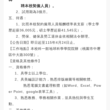
聘本校契僱人員）。
2、試用期為3個月。
五、待遇：
1、比照本校契約僱用人員報酬標準表支薪（學士學
歷起薪36,005元，碩士學歷起薪41,545元）。
2、勞保、健保及勞工退休金依相關法令辦理。
【公告日期】即日起至115年4月24日止。
【工作地點】本校科一館地球科學學院院辦（桃園市中壢
區中大路300號）。
【資格及其他條件】
一、資格條件：
1、具學士以上學位。
2、具美編設計能力，熟悉排版繪圖等相關軟體。
熟悉電腦文書處理軟體（如Word、Excel、Pow
er Point、google表單工具）。
3、熟悉教務、學務相關作業，並具熱忱與學生互
動。