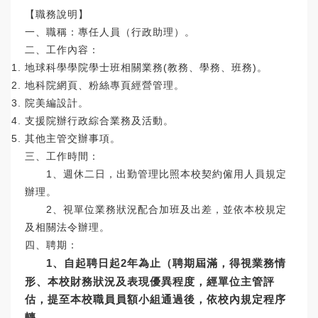
【職務說明】
一、職稱：專任人員（行政助理）。
二、工作內容：
地球科學學院學士班相關業務(教務、學務、班務)。
地科院網頁、粉絲專頁經營管理。
院美編設計。
支援院辦行政綜合業務及活動。
其他主管交辦事項。
三、工作時間：
1、週休二日，出勤管理比照本校契約僱用人員規定
辦理。
2、視單位業務狀況配合加班及出差，並依本校規定
及相關法令辦理。
四、聘期：
1、自起聘日起2年為止（聘期屆滿，得視業務情
形、本校財務狀況及表現優異程度，經單位主管評
估，提至本校職員員額小組通過後，依校內規定程序
轉