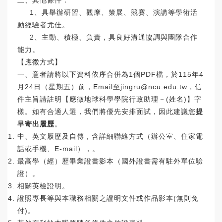
二、其他條件：
1、具舉辦研習、觀摩、策展、競賽、演講等學術活
動經驗者尤佳。
2、主動、積極、負責，具良好溝通協調與團隊合作
能力。
【應徵方式】
一、意者請將以下資料依序合併為1個PDF檔，於115年4
月24日（星期五）前，Email至jingru@ncu.edu.tw，信
件主旨請註明【應徵地球科學學院行政助理－(姓名)】字
樣。如有合適人選，我們將優先安排面試，因此建議您
提
早寄出履歷
。
中、英文履歷及自傳，含詳細聯絡方式（辦公室、住家電
話或手機、E-mail），。
最高學（經）歷畢業證書影本（國外證書需有駐外單位驗
證）。
相關英檢證明。
證照專長等與本職務相關之證明文件或作品影本(無則免
付)。