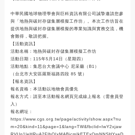
中華民國地球物理學會與巨科資訊有限公司誠摯邀請您參
與「地熱與碳封存儲集層模擬工作坊」。本次工作坊旨在
提供地熱與碳封存儲集層模擬的專業知識與實務交流，機
會難得，敬請把握。
【活動資訊】
活動名稱：地熱與碳封存儲集層模擬工作坊
活動日期：115年5月14日（星期四）
活動地點：集思台大會議中心 尼采廳（B1）
（台北市大安區羅斯福路四段 85 號）
【報名資訊】
報名資格：本活動以地物會員優先
報名方式：請至本活動報名網頁完成線上報名（需會員登
入）
報名網址：
https://www.cgs.org.tw/page/activity/show.aspx?nu
m=20&kind=11&page=1&lang=TW&fbclid=IwY2xjaw
RVUn1leHRuA2FlbQIxMABicmlkETExQmNNSHYxeD