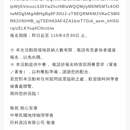
lpWjl5Vmozc3J0YwZhcHBfaWQQMjIyMDM5MTc4OD
IwMDg5MgABHgBq8F30UJ-zT8EQRMKM2VKeCSM0
RK2IINIHlB_qjT5EHA3AF4ZA1bmT7Gi4_aem_kHSG
rqIzELKYoq4ClhctUw
報名期限：即日起至 115年4月30日 止。
※ 本次活動因場地容納人數有限，敬請有意參加者儘速
報名，以免向隅。
※ 本活動提供午餐， 敬請於報名時填寫用餐需求（葷食
／素食），以利餐點準備，謝謝您的配合。
若您對本活動有任何疑問或需協助之處，歡迎隨時與學會
秘書處聯繫。
期待您的蒞臨！
敬祝 順心安康
中華民國地球物理學會
巨科資訊有限公司 敬邀