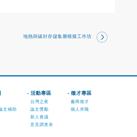
地熱與碳封存儲集層模擬工作坊
刊
- 活動專區
- 徵才專區
台灣之夜
廠商徵才
論文補助
論文獎勵
個人求職
新人會議
意見調查表