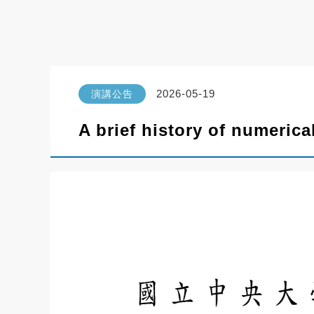
2026-05-19
演講公告
A brief history of numeric