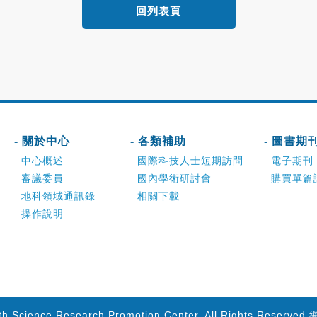
回列表頁
- 關於中心
- 各類補助
- 圖書期
中心概述
國際科技人士短期訪問
電子期刊
審議委員
國內學術研討會
購買單篇
地科領域通訊錄
相關下載
操作說明
th Science Research Promotion Center. All Rights Reserved.