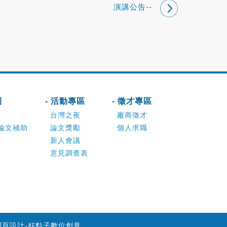
演講公告--
刊
- 活動專區
- 徵才專區
台灣之夜
廠商徵才
論文補助
論文獎勵
個人求職
新人會議
意見調查表
網頁設計-好點子數位創意