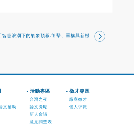
工智慧浪潮下的氣象預報:衝擊、重構與新機
會
刊
- 活動專區
- 徵才專區
台灣之夜
廠商徵才
論文補助
論文獎勵
個人求職
新人會議
意見調查表