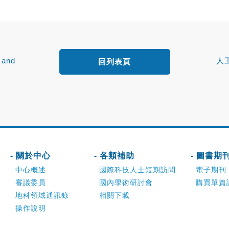
l and
人
回列表頁
間異質性
- 關於中心
- 各類補助
- 圖書期
中心概述
國際科技人士短期訪問
電子期刊
審議委員
國內學術研討會
購買單篇
地科領域通訊錄
相關下載
操作說明