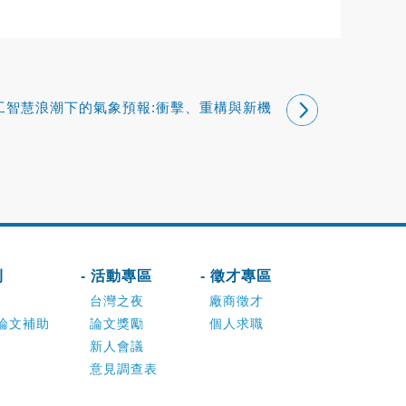
工智慧浪潮下的氣象預報:衝擊、重構與新機
會
刊
- 活動專區
- 徵才專區
台灣之夜
廠商徵才
論文補助
論文獎勵
個人求職
新人會議
意見調查表