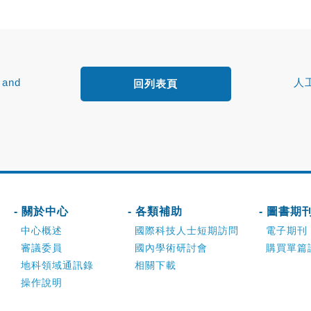
l and
人
回列表頁
間異質性
- 關於中心
- 各類補助
- 圖書期
中心概述
國際科技人士短期訪問
電子期刊
審議委員
國內學術研討會
購買單篇
地科領域通訊錄
相關下載
操作說明