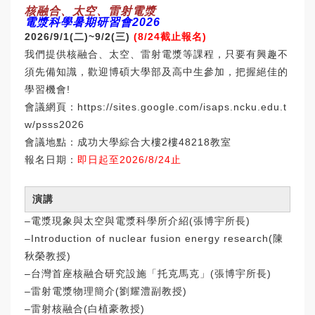
核融合、太空、雷射電漿
電漿科學暑期研習會2026
2026/9/1(
二)~9/2(三)
(8/24
截止報名)
我們提供核融合、太空、雷射電漿等課程，
只要有興趣不
須先備知識，歡迎博碩大學部及高中生參加，
把握絕佳的
學習機會!
會議網頁：
https://sites.google.com/
isaps.ncku.edu.t
w/psss2026
會議地點：成功大學綜合大樓2樓48218教室
報名日期：
即日起至2026/8/24止
演講
‒電漿現象與太空與電漿科學所介紹(張博宇所長)
‒Introduction of nuclear fusion energy research(陳
秋榮教授)
‒台灣首座核融合研究設施「托克馬克」(張博宇所長)
‒雷射電漿物理簡介(劉耀澧副教授)
‒雷射核融合(白植豪教授)