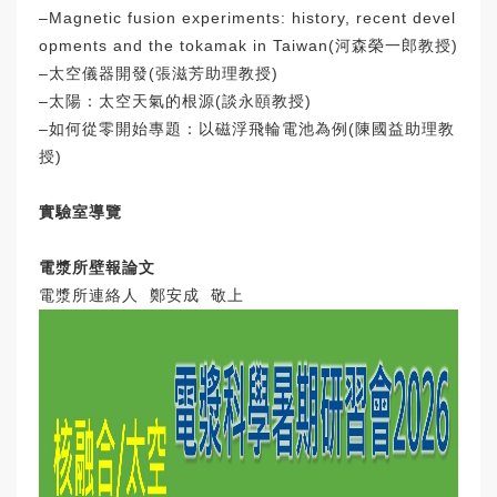
‒Magnetic fusion experiments: history, recent devel
opments and the tokamak in Taiwan(河森榮一郎教授)
‒太空儀器開發(張滋芳助理教授)
‒太陽：太空天氣的根源(談永頤教授)
‒如何從零開始專題：以磁浮飛輪電池為例(陳國益助理教
授)
實驗室導覽
電漿所壁報論文
電漿所連絡人 鄭安成 敬上