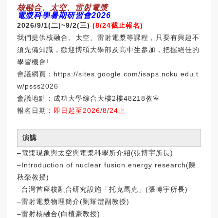
核融合、太空、雷射電漿
電漿科學暑期研習會2026
2026/9/1(
二)~9/2(三)
(8/24
截止報名)
我們提供核融合、太空、雷射電漿等課程，
只要有興趣不
須先備知識，歡迎博碩大學部及高中生參加，
把握絕佳的
學習機會!
會議網頁：
https://sites.google.com/
isaps.ncku.edu.t
w/psss2026
會議地點：成功大學綜合大樓2樓48218教室
報名日期：
即日起至2026/8/24止
演講
‒電漿現象與太空與電漿科學所介紹(張博宇所長)
‒Introduction of nuclear fusion energy research(陳
秋榮教授)
‒台灣首座核融合研究設施「托克馬克」(張博宇所長)
‒雷射電漿物理簡介(劉耀澧副教授)
‒雷射核融合(白植豪教授)