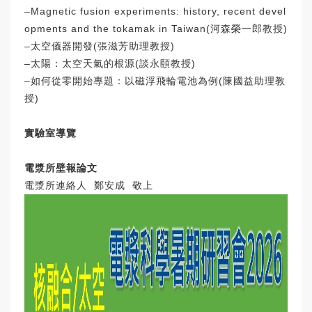
‒Magnetic fusion experiments: history, recent devel
opments and the tokamak in Taiwan(河森榮一郎教授)
‒太空儀器開發(張滋芳助理教授)
‒太陽：太空天氣的根源(談永頤教授)
‒如何從零開始專題：以磁浮飛輪電池為例(陳國益助理教
授)
實驗室導覽
電漿所壁報論文
電漿所連絡人 鄭安成 敬上