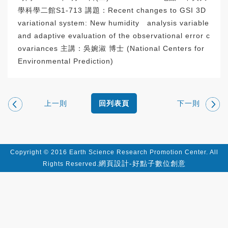
學科學二館S1-713 講題：Recent changes to GSI 3D
variational system: New humidity analysis variable
and adaptive evaluation of the observational error c
ovariances 主講：吳婉淑 博士 (National Centers for
Environmental Prediction)
上一則
下一則
回列表頁
Copyright © 2016 Earth Science Research Promotion Center. All
網頁設計-好點子數位創意
Rights Reserved.