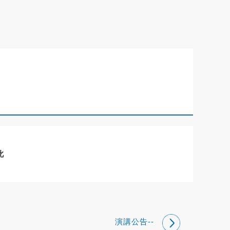
此
演講公告--