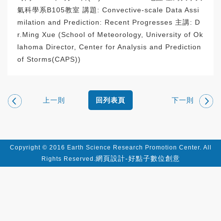
氣科學系B105教室 講題: Convective-scale Data Assi
milation and Prediction: Recent Progresses 主講: D
r.Ming Xue (School of Meteorology, University of Ok
lahoma Director, Center for Analysis and Prediction
of Storms(CAPS))
上一則
下一則
回列表頁
Copyright © 2016 Earth Science Research Promotion Center. All
網頁設計-好點子數位創意
Rights Reserved.