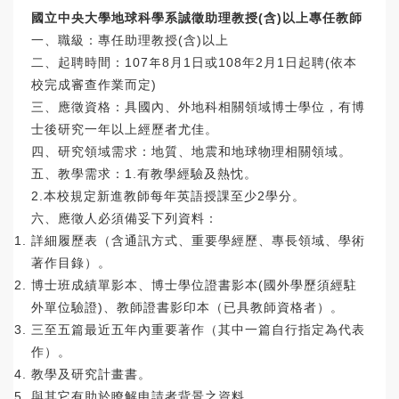
國立中央大學地球科學系誠徵助理教授(含)以上專任教師
一、職級：專任助理教授(含)以上
二、起聘時間：107年8月1日或108年2月1日起聘(依本
校完成審查作業而定)
三、應徵資格：具國內、外地科相關領域博士學位，有博
士後研究一年以上經歷者尤佳。
四、研究領域需求：地質、地震和地球物理相關領域。
五、教學需求：1.有教學經驗及熱忱。
2.本校規定新進教師每年英語授課至少2學分。
六、應徵人必須備妥下列資料：
詳細履歷表（含通訊方式、重要學經歷、專長領域、學術
著作目錄）。
博士班成績單影本、博士學位證書影本(國外學歷須經駐
外單位驗證)、教師證書影印本（已具教師資格者）。
三至五篇最近五年內重要著作（其中一篇自行指定為代表
作）。
教學及研究計畫書。
與其它有助於瞭解申請者背景之資料。