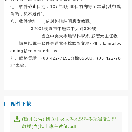
七、收件截止日期：107年3月30日前郵寄至本系(以郵戳
為憑，恕不退件)。
八、收件地址：（信封外請註明應徵教職）
32001桃園市中壢區中大路300號
國立中央大學地球科學系 顏宏元主任收
請另以電子郵件寄送電子檔給徐文玲小姐，E-mail:w
enling@cc.ncu.edu.tw
九、聯絡電話：(03)422-7151分機65600、(03)422-78
37專線。
附件下載
(徵才公告) 國立中央大學地球科學系誠徵助理
教授(含)以上專任教師.pdf